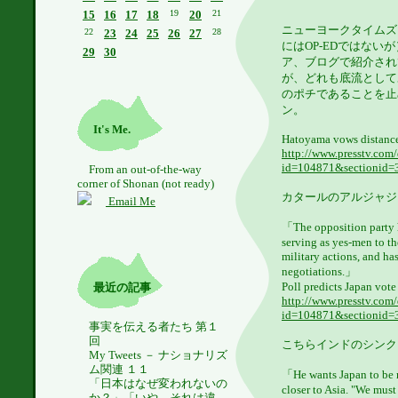
15
16
17
18
19
20
21
ニューヨークタイムズ
22
23
24
25
26
27
28
にはOP-EDではな
29
30
ア、ブログで紹介され
が、どれも底流として
のポチであることを止
ン。
It's Me.
Hatoyama vows distance
http://www.presstv.com/
id=104871&sectionid
From an out-of-the-way
corner of Shonan (not ready)
カタールのアルジャジ
Email Me
「The opposition party 
serving as yes-men to th
military actions, and has
negotiations.」
Poll predicts Japan vote
最近の記事
http://www.presstv.com/
id=104871&sectionid
事実を伝える者たち 第１
回
こちらインドのシンク
My Tweets － ナショナリズ
ム関連 １１
「He wants Japan to be
「日本はなぜ変われないの
closer to Asia. "We must 
か？」「いや、それは違