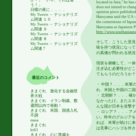
located in Asia," he has
う！」
does not intend to chang
日曜の夜に．．．．
opinion piece publishe
My Tweets － ナショナリズ
Hatoyama said the U.S.-
ム関連 １０
the cornerstone of Japa
My Tweets － ナショナリズ
Hatoyama as Japanese P
ム関連 ９
http://www.southasiaa
My Tweets － ナショナリズ
ム関連 ８
そして、こうした意見
My Tweets － ナショナリズ
味を持つ状況になって
ム関連 7
の真価が問われる状況
現状を俯瞰して、一体
注ぎ込む必要性がどこ
てもらうのだろうか？
最近のコメント
・ 中国？．．．米軍
れ、米国と中国の二国
きまぐれ 激化する金融世
・ 北朝鮮？．．．確
界大戦
なかったけ。またエネ
きまぐれ イラン制裁、数
週間以内で発動！
んな国が日本を攻撃す
きまぐれ 米国、国債入札
・ ロシア？．．．ア
不調
い。昨年のグルジアを
masa
れば、米軍が助けに来
きまぐれ
は見事にハシゴを外さ
kt63
きまぐれ 心に準備を