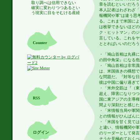
取り調べは信用できない
章を読むといいだろう
確実に変わりつつあるとい
本人記者はわざわざ「
う現実に目をそむける産経
報機関や軍"は違う思
る。これまで米国によ
は枚挙できないほどの
ク・ヒットマン」のジ
言している。これをヤ
Counter
ととればいいのだろう
・「鳩山首相は丸裸に
の田中角栄』になる危
・「鳩山首相は非常識
は、米国抜きの構想で
な問題だ。『対等な日
彼は中国に偏り過ぎて
・「米外交筋は『（東
超え、障害になりつつ
RSS
国に東アジアの主導権
間より深刻だと感じた
・「米情報当局や軍関
との情報がひんぱんに
・「米国を甘く見ては
と違い、情報機関や軍
ログイン
のリーダーとして発言
そうか見極めておくべ