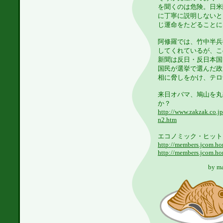
を聞くのは危険。日米
に丁寧に説明しないと
じ運命をたどることに
阿修羅では、竹中半兵
してくれているが、こ
新聞は反日・反日本国
国民が選挙で選んだ政
相に脅しをかけ、テロ
来日オバマ、鳩山を丸
か？
http://www.zakzak.co.j
n2.htm
エコノミック・ヒット
http://members.jcom.
http://members.jcom.
by
m