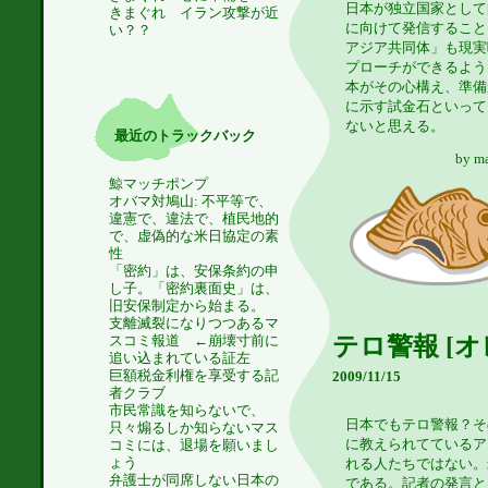
日本が独立国家として
きまぐれ イラン攻撃が近
に向けて発信すること
い？？
アジア共同体」も現実
プローチができるよう
本がその心構え、準備
に示す試金石といって
ないと思える。
最近のトラックバック
by
m
鯨マッチポンプ
オバマ対鳩山: 不平等で、
違憲で、違法で、植民地的
で、虚偽的な米日協定の素
性
「密約」は、安保条約の申
し子。「密約裏面史」は、
旧安保制定から始まる。
支離滅裂になりつつあるマ
テロ警報 [オ
スコミ報道 ←崩壊寸前に
追い込まれている証左
巨額税金利権を享受する記
2009/11/15
者クラブ
市民常識を知らないで、
日本でもテロ警報？そ
只々煽るしか知らないマス
に教えられてているア
コミには、退場を願いまし
ょう
れる人たちではない。
弁護士が同席しない日本の
である。記者の発言と