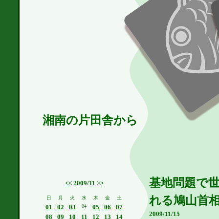
湘南の片田舎から
基地問題で
<<
2009/11
>>
れる鳩山首相
日
月
火
水
木
金
土
01
02
03
04
05
06
07
2009/11/15
08
09
10
11
12
13
14