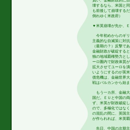
負い、金融財政的に自
壊するなら、米国と同
も前後して崩壊するだ
倒れゆく米政府）
▼米英崩壊が先か、Ｅ
今年初めからのギリ
主義的な自滅策に対抗
（最期の？）反撃であ
金融財政が破綻すると
独の地域覇権勢力とし
ーロ圏内で財政体質が
拡大させてユーロを潰
いようにするのが英米
債危機は、金融世界大
戦はバルカンから始ま
もう一カ所、金融大
国だ。ＥＵと中国の両
ず、米英が財政破綻し
ので、多極化ではなく
の混乱の間に、英国主
が作られれば、米英覇
先日、中国の次期主