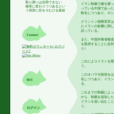
取り調べは信用できない
イラン制裁で鍵を握っ
確実に変わりつつあるとい
っている中国であった
う現実に目をそむける産経
軟化しつつあり、ロシ
クリントン国務長官は
たイランの影響に関し
語っている。
Counter
また、中国外務省報道
を取得することに反対
り）
これによりイランを態
う。
このオバマ大統領をは
化しつつあり、イラン
RSS
る。
これまでの制裁によっ
から、制裁を追加した
イランを追い込むこと
う。
ログイン