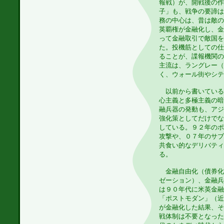
報戦）が、開戦後の作
子」も、戦争の要諦は
務の中心は、昔は敵の
英覇権が金融化し、金
って金融取引で敵国を
た。投機筋としての仕
ることが、諜報機関の
主流は、ラングレー（
く、ウォール街やシテ
以前から書いている
心主義と多極主義の暗
融兵器の発動も、アジ
強化策としてだけでな
している。９２年のポ
攻撃や、０７年のサブ
共食い的なデリバティ
る。
金融自由化（債券化
ゼーション）、金融兵
は９０年代に米英金融
「ポストモダン」（近
が金融化した結果、そ
戦体制は不要となった