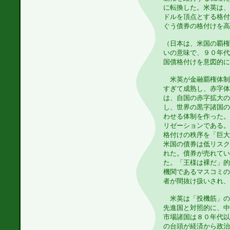
に転換した。米英は、
ドルを頂点とする格付
ぐう債券の格付けを高
（日本は、米国の覇権
いの意味で、９０年代
国債格付けを意図的に
米英が金融覇権体制
すぎて成熟し、赤字体
は、自国の赤字拡大の
し、世界の黒字諸国の
わせる体制を作った。
リゼーションである。
格付けの秩序を「巨大
米国の債券は低リスク
れた。債券が売れてい
た。「王様は裸だ」的
機関であるマスコミの
者が間抜け扱いされ、
米英は「投機筋」の
先進国と対照的に、中
市場諸国は８０年代以
の台頭が経済から政治