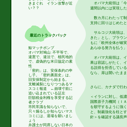
オバマ大統領は「今
きまぐれ イラン攻撃が近
い？？
週間以内には実現した
数カ月にわたって制
支持に回りはじめたと
サルコジ大統領は、
最近のトラックバック
きた」とし、ブラウン
もに「欧州全体が確実
あらゆる努力を払う」
鯨マッチポンプ
オバマ対鳩山: 不平等で、
違憲で、違法で、植民地的
オバマ大統領は、イ
で、虚偽的な米日協定の素
果は容認しがたく、イ
性
る説得を拒否している
「密約」は、安保条約の申
なら、扉は開いたままだ
し子。「密約裏面史」は、
旧安保制定から始まる。
支離滅裂になりつつあるマ
さらに、カナダで行わ
スコミ報道 ←崩壊寸前に
追い込まれている証左
＜イランに対し、低濃
巨額税金利権を享受する記
国際原子力機関（ＩＡ
者クラブ
を順守するように強く
市民常識を知らないで、
只々煽るしか知らないマス
と、制裁強化を柱とす
コミには、退場を願いまし
針＞を確認する議長声
ょう
弁護士が同席しない日本の