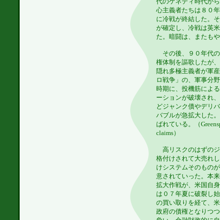
代のケネディ時代から
心主義者たちは８０年
に冷戦が終結した。そ
が確定し、冷戦は英米
た。暗闘は、またもや
その後、９０年代の
権体制を謳歌したが、
隠れ多極主義者が軍産
ロ戦争」の、軍事分野
時期に、投機筋による
ーションが破壊され、
どジャンク債やデリバ
バブルが急拡大した。
ばれている。（Greenspan hi
claims）
高リスクのはずのジ
格付けされて大売れし
けシステムそのものが
意されていった。本来
拡大作戦が、米国自身
は０７年夏に破裂し始
の買い取りを経て、米
政府の債権となりつつ