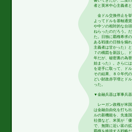
書いてきたが、二度の
者と英米中心主義者と
金ドル交換停止を挙
よってドルを基軸通貨
や中ソの相対的な台頭
ねらったのだろう。だ
た。日独に覇権希求の
ある戦後の日独を煽れ
主義者は甘かった）と
７の構図を新設し、ド
年だが、秘密裏の為替
始まった）。さらには
を逆手に取って、ドル
その結果、８０年代の
どい財政赤字増とドル
った。
▼金融兵器は軍事兵器
レーガン政権が米国
は金融自由化を打ち出
ルの新機能を、先進国
社債など、米英が「優
で、無限に近い富の拡
覇権を維持する戦略だ