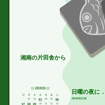
湘南の片田舎から
<<
2010/03
>>
日曜の夜に
日
月
火
水
木
金
土
2010/03/28
01
02
03
04
05
06
07
08
09
10
11
12
13