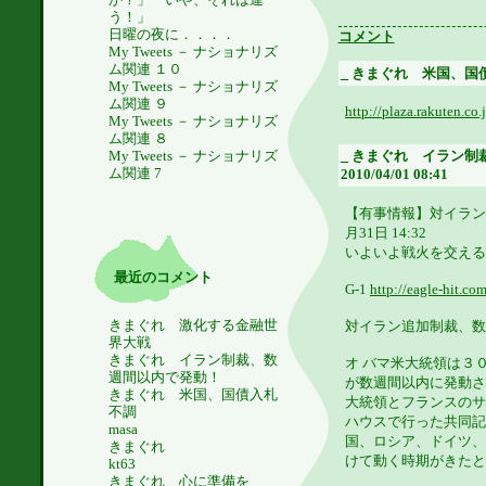
う！」
日曜の夜に．．．．
コメント
My Tweets － ナショナリズ
ム関連 １０
_
きまぐれ 米国、国債入札不
My Tweets － ナショナリズ
ム関連 ９
http://plaza.rakuten.co
My Tweets － ナショナリズ
ム関連 ８
My Tweets － ナショナリズ
_
きまぐれ イラン制裁
ム関連 7
2010/04/01 08:41
【有事情報】対イラン
月31日 14:32
いよいよ戦火を交える
最近のコメント
G-1
http://eagle-hit.com
きまぐれ 激化する金融世
対イラン追加制裁、数
界大戦
きまぐれ イラン制裁、数
オ バマ米大統領は３
週間以内で発動！
が数週間以内に発動さ
きまぐれ 米国、国債入札
大統領とフランスのサ
不調
ハウスで行った共同記
masa
国、ロシア、ドイツ、
きまぐれ
けて動く時期がきたと
kt63
きまぐれ 心に準備を