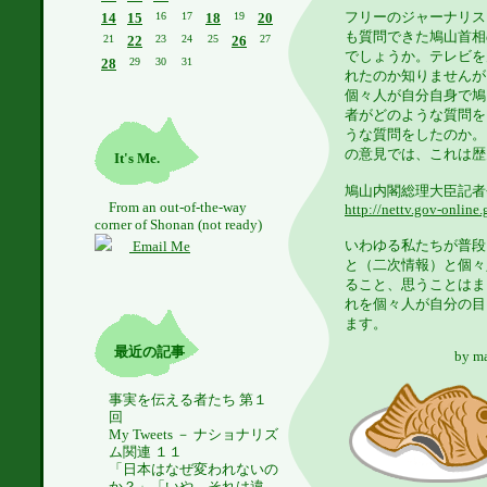
フリーのジャーナリス
14
15
16
17
18
19
20
も質問できた鳩山首相
21
22
23
24
25
26
27
でしょうか。テレビを
28
29
30
31
れたのか知りませんが
個々人が自分自身で鳩
者がどのような質問を
うな質問をしたのか。
の意見では、これは歴
It's Me.
鳩山内閣総理大臣記者会
From an out-of-the-way
http://nettv.gov-online
corner of Shonan (not ready)
いわゆる私たちが普段
Email Me
と（二次情報）と個々
ること、思うことはま
れを個々人が自分の目
ます。
最近の記事
by
m
事実を伝える者たち 第１
回
My Tweets － ナショナリズ
ム関連 １１
「日本はなぜ変われないの
か？」「いや、それは違