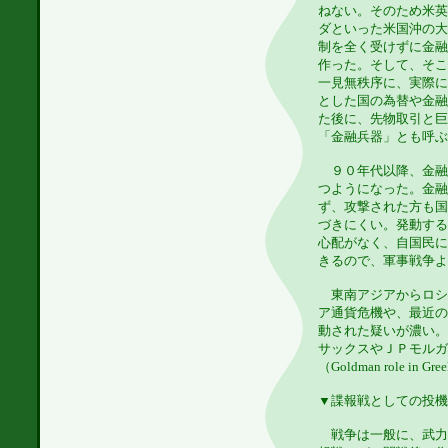
ねない。そのため米英
ダといった米国沖の大
制を全く受けずに金融
作った。そして、そこ
一見無秩序に、実際に
とした国の為替や金融
た後に、先物取引と巨
「金融兵器」とも呼ぶ
９０年代以降、金融
つようになった。金融
ず、攻撃された方も国
づきにくい。発動する
心配がなく、自国民に
きるので、軍事戦争よ
東南アジアからロシ
ア通貨危機や、最近の
動された疑いが濃い。
サックスやＪＰモルガ
（Goldman role in Gree
▼諜報戦としての投機
戦争は一般に、武力