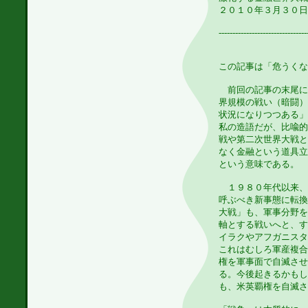
２０１０年３月３０
--------------------------------
この記事は「危うくな
前回の記事の末尾に
界規模の戦い（暗闘）
状況になりつつある」
私の造語だが、比喩的
戦や第二次世界大戦と
なく金融という道具立
という意味である。
１９８０年代以来、
呼ぶべき新事態に転換
大戦」も、軍事分野を
軸とする戦いへと、す
イラクやアフガニスタ
これはむしろ軍産複合
権を軍事面で自滅させ
る。今後起きるかもし
も、米英覇権を自滅さ