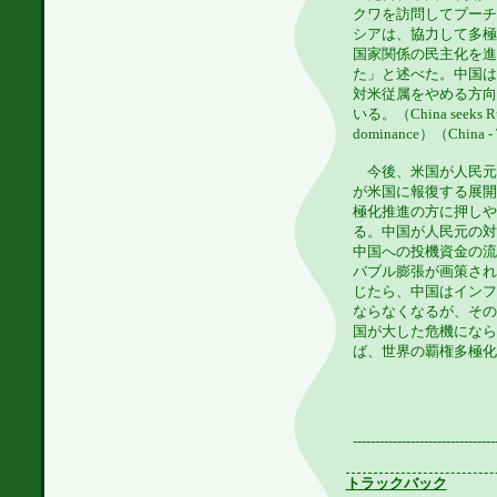
クワを訪問してプーチ
シアは、協力して多極
国家関係の民主化を進
た」と述べた。中国は
対米従属をやめる方向
いる。（China seeks Russ
dominance）（China - Th
今後、米国が人民元
が米国に報復する展開
極化推進の方に押しや
る。中国が人民元の対
中国への投機資金の流
バブル膨張が画策され
じたら、中国はインフ
ならなくなるが、その
国が大した危機になら
ば、世界の覇権多極化
--------------------------------
トラックバック