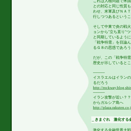
これは入植問題で米国
との対応と同じ性質も
わせ、米軍及びＮＡＴ
行しつつあるというこ
そして中東で炎の戦火
ョンから"立ち直り"
と同期しているように
「戦争特需」を目論ん
るＧ８の思惑であろう
だが、この「戦争特需
歴史が示しているところ
----------
イスラエルはイランの
るだろう
http://rockway.blog.shi
----------
イラン攻撃が近い？？
からガルシア島へ
http://plaza.rakuten.co
_
きまぐれ 激化する金融世界
激化する金融世界大戦