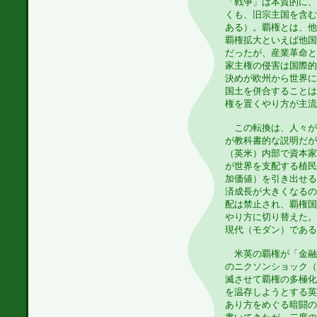
「戦争」は本質的に、
くも、旧宗主国を含む
ある）。覇権とは、他
覇権拡大といえば他国
だったが、産業革命と
家主権の侵害は国際的
決めが欧州から世界に
国土を併合することは
権を置くやり方が主流
この転換は、人々が
が教科書的な説明だが
（英米）内部で資本家
が世界を支配する植民
加価値）を引き出せる
済成長が大きくなるの
配は禁止され、覇権国
やり方に切り替えた。
現代（モダン）である
米英の覇権が「金融
のニクソンショック（
滅させて覇権の多極化
を温存しようとする英
あり方をめぐる暗闘の