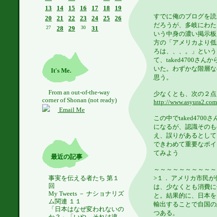
13
14
15
16
17
18
19
すでに俺のブログを読
20
21
22
23
24
25
26
だろうが、多岐にわた
27
28
29
30
31
いう中身の濃い掲示板が
方の「アメリカより低
ろは、、、。」という
て、taked4700
いた。わずかな階層な
It's Me.
思う。
From an out-of-the-way
少なくとも、次の２点
corner of Shonan (not ready)
http://www.asyura2.co
Email Me
この中でtaked470
になるが、認識そのも
え、誤りがあるとして
できわめて重要なポイ
てみよう
最近の記事
～～～～～～～～～～
事実を伝える者たち 第１
>１． アメリカ市民
回
は、少なくとも消費に
My Tweets － ナショナリズ
と。結果的に、日本を
ム関連 １１
輸出することで自国の
「日本はなぜ変われないの
つある。
か？」「いや、それは違