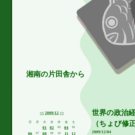
湘南の片田舎から
世界の政治
<<
2009/12
>>
（ちょび修
日
月
火
水
木
金
土
01
02
03
04
05
2009/12/04
06
07
08
09
10
11
12