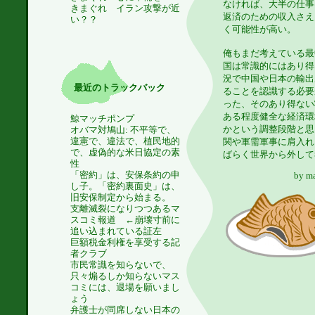
なければ、大半の仕事
きまぐれ イラン攻撃が近
返済のための収入さえ
い？？
く可能性が高い。
俺もまだ考えている最
国は常識的にはあり得
況で中国や日本の輸出
最近のトラックバック
ることを認識する必要
った、そのあり得ない
ある程度健全な経済環
鯨マッチポンプ
かという調整段階と思
オバマ対鳩山: 不平等で、
違憲で、違法で、植民地的
関や軍需軍事に肩入れ
で、虚偽的な米日協定の素
ばらく世界から外して
性
「密約」は、安保条約の申
by
m
し子。「密約裏面史」は、
旧安保制定から始まる。
支離滅裂になりつつあるマ
スコミ報道 ←崩壊寸前に
追い込まれている証左
巨額税金利権を享受する記
者クラブ
市民常識を知らないで、
只々煽るしか知らないマス
コミには、退場を願いまし
ょう
弁護士が同席しない日本の