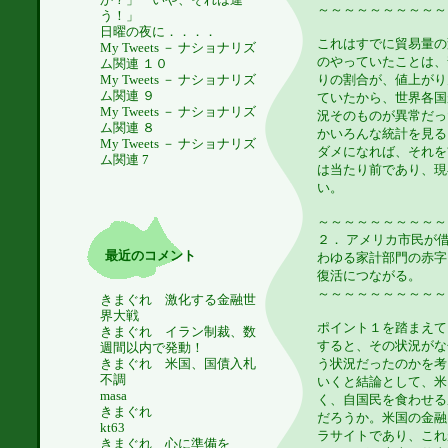
～～～～～～～～～～
う！」
日曜の夜に．．．．
これはすでに貿易量の
My Tweets － ナショナリズ
のやっていたことは、
ム関連 １０
My Tweets － ナショナリズ
りの割合が、値上がり
ム関連 ９
ていたから、世界各国
My Tweets － ナショナリズ
況そのものが異常だっ
ム関連 ８
かいろんな統計を見る
My Tweets － ナショナリズ
ダメになれば、それを
ム関連 7
は当たり前であり、現
い。
～～～～～～～～～～
２． アメリカ市民が
最近のコメント
わゆる家計部門の赤字
復活につながる。
～～～～～～～～～～
きまぐれ 激化する金融世
界大戦
ポイント１を踏まえて
きまぐれ イラン制裁、数
すると、その状況がな
週間以内で発動！
う状況だったのかを考
きまぐれ 米国、国債入札
不調
いくと結論として、米
masa
く、自国民を食わせる
きまぐれ
だろうか。米国の金融
kt63
ラサイトであり、これ
きまぐれ 心に準備を